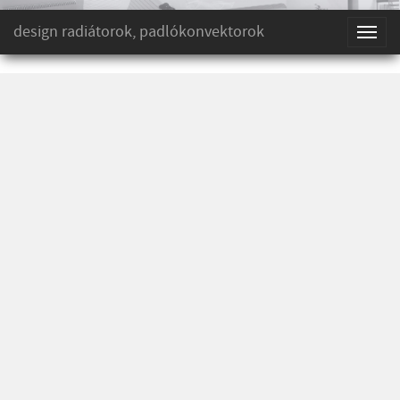
design radiátorok, padlókonvektorok
Toggl
naviga