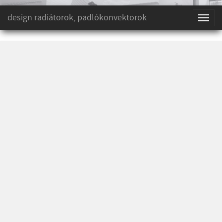
design radiátorok, padlókonvektorok
Toggl
naviga