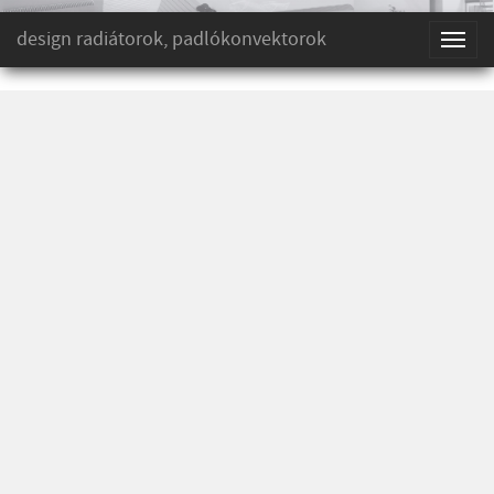
design radiátorok, padlókonvektorok
Toggl
naviga