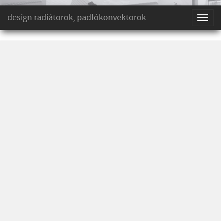
design radiátorok, padlókonvektorok
Toggl
naviga