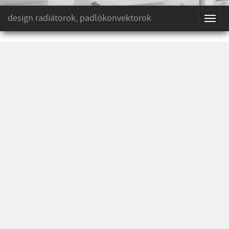
design radiátorok, padlókonvektorok
Toggl
naviga